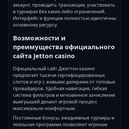
аккаунт, проводить транзакции, участвовать
в турнирах без каких-либо ограничений.
Интерфейс и функции полностью идентичны
основному ресурсу.
Возможности и
преимущества официального
сайта Jetton casino
Официальный сайт Джеттон казино
предлагает тысячи сертифицированных
слотов и игр с живыми дилерами от топовых
провайдеров. Удобная навигация, гибкая
система фильтров и мгновенное зачисление
выигрышей делают игровой процесс
максимально комфортным.
Постоянные бонусы, ежедневные турниры и
лояльная программа позволяют игрокам