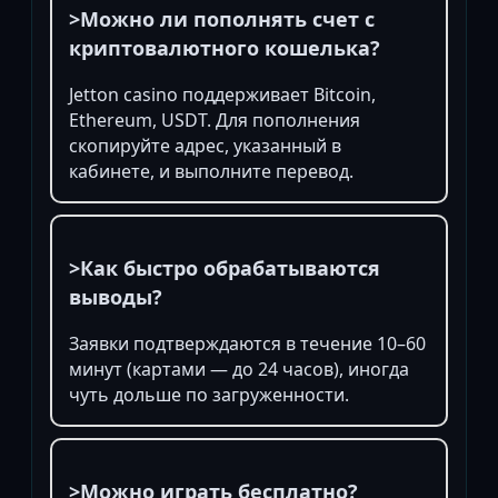
>Можно ли пополнять счет с
криптовалютного кошелька?
Jetton casino поддерживает Bitcoin,
Ethereum, USDT. Для пополнения
скопируйте адрес, указанный в
кабинете, и выполните перевод.
>Как быстро обрабатываются
выводы?
Заявки подтверждаются в течение 10–60
минут (картами — до 24 часов), иногда
чуть дольше по загруженности.
>Можно играть бесплатно?