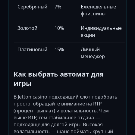
Серебряный
7%
Еженедельные
фриспины
Золотой
10%
Индивидуальные
акции
Платиновый
15%
Личный
менеджер
Как выбрать автомат для
игры
В Jetton casino подходящий слот подобрать
просто: обращайте внимание на RTP
(процент выплат) и волатильность. Чем
выше RTP, тем стабильнее отдача —
подходяще для долгой игры. Высокая
волатильность — шанс поймать крупный