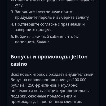
углу.
Заполните электронную почту,
придумайте пароль и выберите валюту.
Подтвердите согласие с правилами и
завершите процесс.
Войдите в личный кабинет, чтобы
пополнить баланс.
Бонусы и промокоды Jetton
casino
Всех новых игроков ожидает внушительный
бонус на первое пополнение: до 100 000
рублей + 250 фриспинов. Регулярно
появляются новые акции, дополнительные
подарки, сезонные предложения и
промокоды для постоянных клиентов.