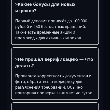
>Какие бонусы для новых
игроков?
Первый депозит принесёт до 100 000
рублей и 250 бесплатных вращений.
Также есть временные акции и
промокоды для активных игроков.
>Не прошёл верификацию — что
делать?
Проверьте корректность документов и
фото, обратитесь в поддержку для
разъяснения требований. Обычно
повторная проверка занимает до суток.