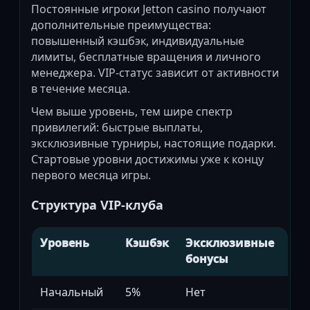
Постоянные игроки Jetton casino получают
дополнительные преимущества:
повышенный кэшбэк, индивидуальные
лимиты, бесплатные вращения и личного
менеджера. VIP-статус зависит от активности
в течение месяца.
Чем выше уровень, тем шире спектр
привилегий: быстрые выплаты,
эксклюзивные турниры, настоящие подарки.
Стартовые уровни достижимы уже к концу
первого месяца игры.
Структура VIP-клуба
Уровень
Кэшбэк
Эксклюзивные
бонусы
Начальный
5%
Нет